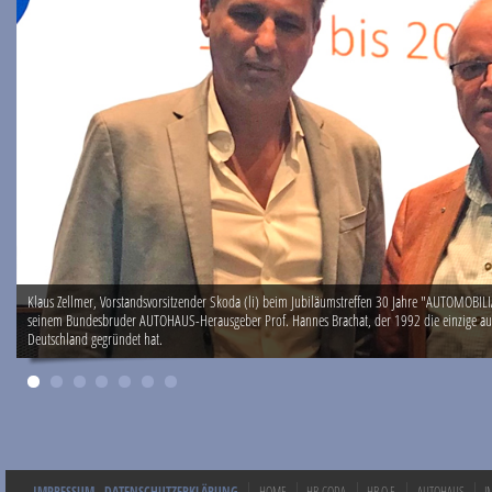
Klaus Zellmer, Vorstandsvorsitzender Skoda (li) beim Jubiläumstreffen 30 Jahre "AUTOMOBIL
seinem Bundesbruder AUTOHAUS-Herausgeber Prof. Hannes Brachat, der 1992 die einzige a
Deutschland gegründet hat.
IMPRESSUM
DATENSCHUTZERKLÄRUNG
HOME
HB-CODA
HB O.F.
AUTOHAUS
I