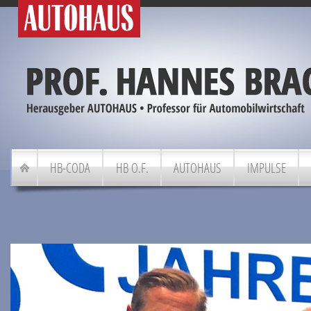
HB-CODA
HB O.F.
AUTOHAUS
IMPULSE